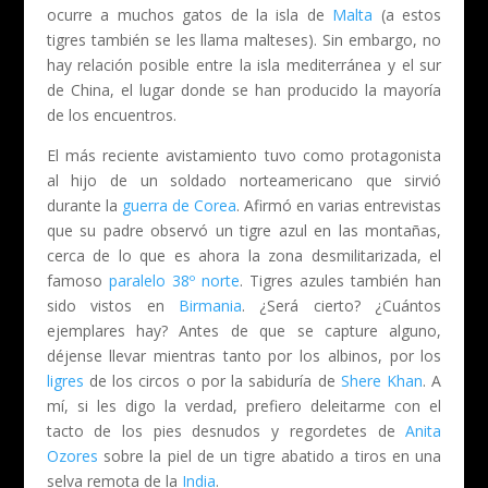
ocurre a muchos gatos de la isla de
Malta
(a estos
tigres también se les llama malteses). Sin embargo, no
hay relación posible entre la isla mediterránea y el sur
de China, el lugar donde se han producido la mayoría
de los encuentros.
El más reciente avistamiento tuvo como protagonista
al hijo de un soldado norteamericano que sirvió
durante la
guerra de Corea
. Afirmó en varias entrevistas
que su padre observó un tigre azul en las montañas,
cerca de lo que es ahora la zona desmilitarizada, el
famoso
paralelo 38º norte
. Tigres azules también han
sido vistos en
Birmania
. ¿Será cierto? ¿Cuántos
ejemplares hay? Antes de que se capture alguno,
déjense llevar mientras tanto por los albinos, por los
ligres
de los circos o por la sabiduría de
Shere Khan
. A
mí, si les digo la verdad, prefiero deleitarme con el
tacto de los pies desnudos y regordetes de
Anita
Ozores
sobre la piel de un tigre abatido a tiros en una
selva remota de la
India
.